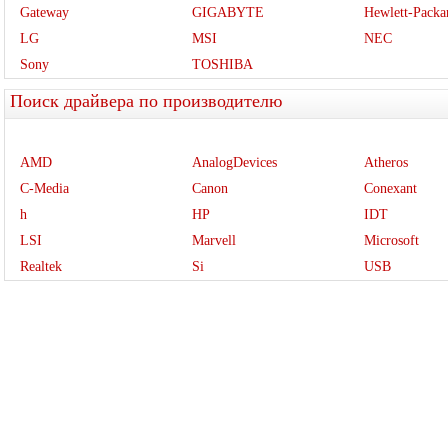
Gateway
GIGABYTE
Hewlett-Packa
LG
MSI
NEC
Sony
TOSHIBA
Поиск драйвера по производителю
AMD
AnalogDevices
Atheros
C-Media
Canon
Conexant
h
HP
IDT
LSI
Marvell
Microsoft
Realtek
Si
USB