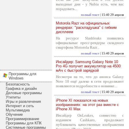
выходные дни - у Nubia есть, чем вас
порадовать...
полный текст
| 15:40 29 апреля
Motorola Razr на официальных
рендерах: "раскладушка" с гибким
дисплеем
На ресурсе Slashleaks появились
официальные пресс-рендеры складного
смартфона Motorola Razr...
полный текст
| 15:40 29 апреля
Инсайдер: Samsung Galaxy Note 10
Pro 4G получит аккумулятор на 4500
мАч с быстрой зарядкой
Программы для
Несмотря на то, что до анонса Galaxy
Windows
Note 10 ещё далеко в сети продолжают
Безопасность
появляются подробности о новинке...
Графика и дизайн
полный текст
| 15:40 29 апреля
Деловые программы
Утилиты
iPhone XI показался на новых
Игры и развлечения
изображениях: на этот раз вместе с
Интернет и сеть
iPhone XI Max
Мультимедиа
Обучение
Инсайдер OnLeakes, совместно с
Программирование
изданием Cashkaro, продолжает
Программы для КПК
публиковать качественные изображения
Системные программы