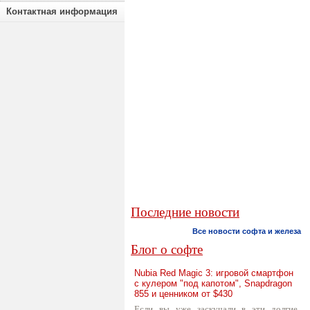
Контактная информация
Последние новости
Все новости софта и железа
Блог о софте
Nubia Red Magic 3: игровой смартфон
с кулером "под капотом", Snapdragon
855 и ценником от $430
Если вы уже заскучали в эти долгие