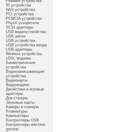
Fireware устройства
IR устройства
NAS устройства
PCI устройства
PCMCIA устройства
PhysX ускорители
SCSI адаптеры
USB видеоустройства
USB диски
USB устройства
USB устройства ввода
USB-адаптеры
Wireless устройства
xDSL модемы
Биометрические
устройства
Видеозаписывающие
устройства
Видеокарты
Видеокодеки
Джойстики и игровые
адаптеры
Док-станции
Звуковые карты
Камеры и сканеры
Клавиатуры
Компьютеры
Контроллеры USB
Контроллеры жёстких
дисков