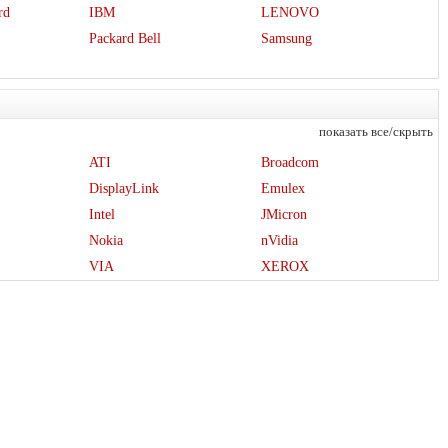
rd
IBM
LENOVO
Packard Bell
Samsung
показать все/скрыть
ATI
Broadcom
DisplayLink
Emulex
Intel
JMicron
Nokia
nVidia
VIA
XEROX