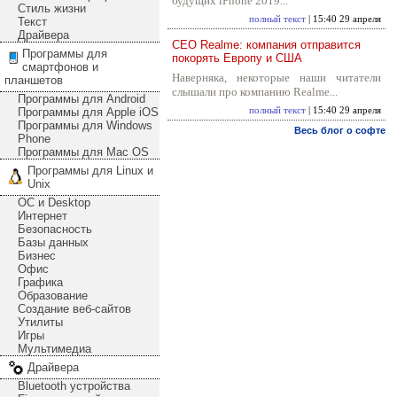
будущих iPhone 2019...
Стиль жизни
полный текст
| 15:40 29 апреля
Текст
Драйвера
CEO Realme: компания отправится
Программы для
покорять Европу и США
смартфонов и
Наверняка, некоторые наши читатели
планшетов
слышали про компанию Realme...
Программы для Android
Программы для Apple iOS
полный текст
| 15:40 29 апреля
Программы для Windows
Весь блог о софте
Phone
Программы для Mac OS
Программы для Linux и
Unix
ОС и Desktop
Интернет
Безопасность
Базы данных
Бизнес
Офис
Графика
Образование
Создание веб-сайтов
Утилиты
Игры
Мультимедиа
Драйвера
Bluetooth устройства