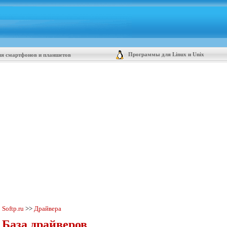
Программы для Linux и Unix
я смартфонов и планшетов
Softp.ru
>>
Драйвера
База драйверов