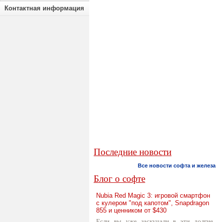
Контактная информация
Последние новости
Все новости софта и железа
Блог о софте
Nubia Red Magic 3: игровой смартфон
с кулером "под капотом", Snapdragon
855 и ценником от $430
Если вы уже заскучали в эти долгие