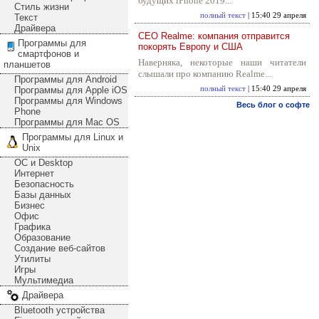
будущих iPhone 2019...
Стиль жизни
полный текст
| 15:40 29 апреля
Текст
Драйвера
CEO Realme: компания отправится
Программы для
покорять Европу и США
смартфонов и
Наверняка, некоторые наши читатели
планшетов
слышали про компанию Realme...
Программы для Android
Программы для Apple iOS
полный текст
| 15:40 29 апреля
Программы для Windows
Весь блог о софте
Phone
Программы для Mac OS
Программы для Linux и
Unix
ОС и Desktop
Интернет
Безопасность
Базы данных
Бизнес
Офис
Графика
Образование
Создание веб-сайтов
Утилиты
Игры
Мультимедиа
Драйвера
Bluetooth устройства