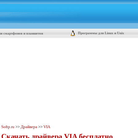
Программы для Linux и Unix
я смартфонов и планшетов
Softp.ru
>>
Драйвера
>>
VIA
Скачать драйвера VIA бесплатно