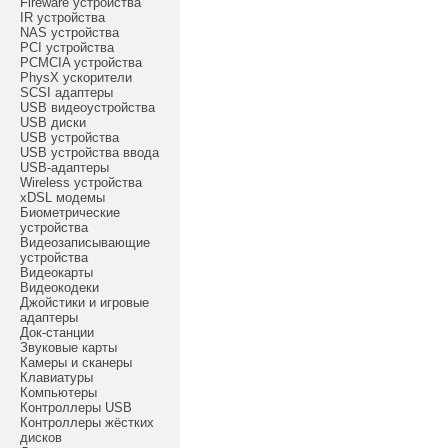
Fireware устройства
IR устройства
NAS устройства
PCI устройства
PCMCIA устройства
PhysX ускорители
SCSI адаптеры
USB видеоустройства
USB диски
USB устройства
USB устройства ввода
USB-адаптеры
Wireless устройства
xDSL модемы
Биометрические
устройства
Видеозаписывающие
устройства
Видеокарты
Видеокодеки
Джойстики и игровые
адаптеры
Док-станции
Звуковые карты
Камеры и сканеры
Клавиатуры
Компьютеры
Контроллеры USB
Контроллеры жёстких
дисков