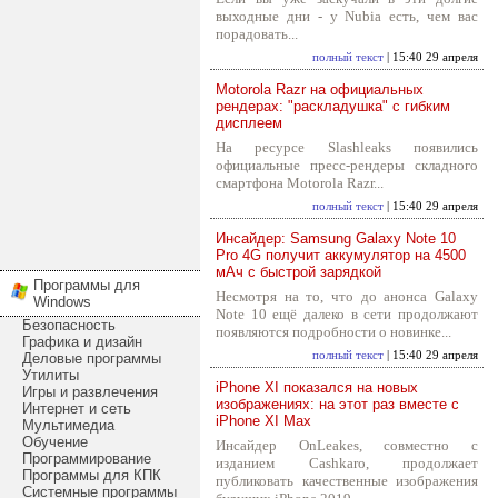
выходные дни - у Nubia есть, чем вас
порадовать...
полный текст
| 15:40 29 апреля
Motorola Razr на официальных
рендерах: "раскладушка" с гибким
дисплеем
На ресурсе Slashleaks появились
официальные пресс-рендеры складного
смартфона Motorola Razr...
полный текст
| 15:40 29 апреля
Инсайдер: Samsung Galaxy Note 10
Pro 4G получит аккумулятор на 4500
мАч с быстрой зарядкой
Программы для
Несмотря на то, что до анонса Galaxy
Windows
Note 10 ещё далеко в сети продолжают
Безопасность
появляются подробности о новинке...
Графика и дизайн
полный текст
| 15:40 29 апреля
Деловые программы
Утилиты
iPhone XI показался на новых
Игры и развлечения
изображениях: на этот раз вместе с
Интернет и сеть
iPhone XI Max
Мультимедиа
Обучение
Инсайдер OnLeakes, совместно с
Программирование
изданием Cashkaro, продолжает
Программы для КПК
публиковать качественные изображения
Системные программы