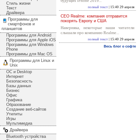
будущих iPhone 2019...
Стиль жизни
полный текст
| 15:40 29 апреля
Текст
Драйвера
CEO Realme: компания отправится
Программы для
покорять Европу и США
смартфонов и
Наверняка, некоторые наши читатели
планшетов
слышали про компанию Realme...
Программы для Android
Программы для Apple iOS
полный текст
| 15:40 29 апреля
Программы для Windows
Весь блог о софте
Phone
Программы для Mac OS
Программы для Linux и
Unix
ОС и Desktop
Интернет
Безопасность
Базы данных
Бизнес
Офис
Графика
Образование
Создание веб-сайтов
Утилиты
Игры
Мультимедиа
Драйвера
Bluetooth устройства