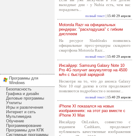
выходные дни - у Nubia есть, чем вас
порадовать...
полный текст
| 15:40 29 апреля
Motorola Razr на официальных
рендерах: "раскладушка" с гибким
дисплеем
На ресурсе Slashleaks появились
официальные пресс-рендеры складного
смартфона Motorola Razr...
полный текст
| 15:40 29 апреля
Инсайдер: Samsung Galaxy Note 10
Pro 4G получит аккумулятор на 4500
мАч с быстрой зарядкой
Программы для
Несмотря на то, что до анонса Galaxy
Windows
Note 10 ещё далеко в сети продолжают
Безопасность
появляются подробности о новинке...
Графика и дизайн
полный текст
| 15:40 29 апреля
Деловые программы
Утилиты
iPhone XI показался на новых
Игры и развлечения
изображениях: на этот раз вместе с
Интернет и сеть
iPhone XI Max
Мультимедиа
Обучение
Инсайдер OnLeakes, совместно с
Программирование
изданием Cashkaro, продолжает
Программы для КПК
публиковать качественные изображения
Системные программы