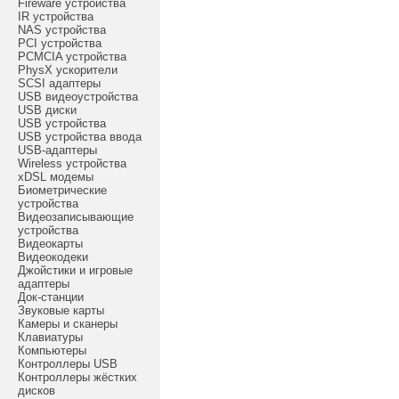
Fireware устройства
IR устройства
NAS устройства
PCI устройства
PCMCIA устройства
PhysX ускорители
SCSI адаптеры
USB видеоустройства
USB диски
USB устройства
USB устройства ввода
USB-адаптеры
Wireless устройства
xDSL модемы
Биометрические
устройства
Видеозаписывающие
устройства
Видеокарты
Видеокодеки
Джойстики и игровые
адаптеры
Док-станции
Звуковые карты
Камеры и сканеры
Клавиатуры
Компьютеры
Контроллеры USB
Контроллеры жёстких
дисков