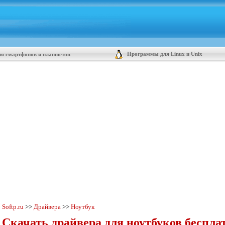
Программы для Linux и Unix
я смартфонов и планшетов
Softp.ru
>>
Драйвера
>>
Ноутбук
Скачать драйвера для ноутбуков беспла