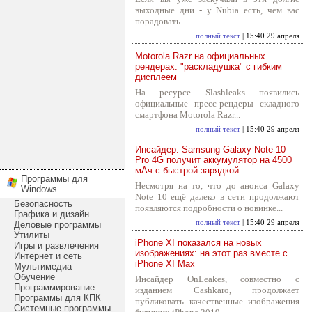
выходные дни - у Nubia есть, чем вас
порадовать...
полный текст
| 15:40 29 апреля
Motorola Razr на официальных
рендерах: "раскладушка" с гибким
дисплеем
На ресурсе Slashleaks появились
официальные пресс-рендеры складного
смартфона Motorola Razr...
полный текст
| 15:40 29 апреля
Инсайдер: Samsung Galaxy Note 10
Pro 4G получит аккумулятор на 4500
мАч с быстрой зарядкой
Программы для
Несмотря на то, что до анонса Galaxy
Windows
Note 10 ещё далеко в сети продолжают
Безопасность
появляются подробности о новинке...
Графика и дизайн
полный текст
| 15:40 29 апреля
Деловые программы
Утилиты
iPhone XI показался на новых
Игры и развлечения
изображениях: на этот раз вместе с
Интернет и сеть
iPhone XI Max
Мультимедиа
Обучение
Инсайдер OnLeakes, совместно с
Программирование
изданием Cashkaro, продолжает
Программы для КПК
публиковать качественные изображения
Системные программы