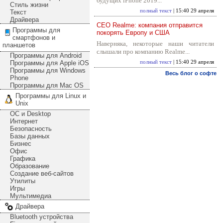
будущих iPhone 2019...
Стиль жизни
полный текст
| 15:40 29 апреля
Текст
Драйвера
CEO Realme: компания отправится
Программы для
покорять Европу и США
смартфонов и
Наверняка, некоторые наши читатели
планшетов
слышали про компанию Realme...
Программы для Android
Программы для Apple iOS
полный текст
| 15:40 29 апреля
Программы для Windows
Весь блог о софте
Phone
Программы для Mac OS
Программы для Linux и
Unix
ОС и Desktop
Интернет
Безопасность
Базы данных
Бизнес
Офис
Графика
Образование
Создание веб-сайтов
Утилиты
Игры
Мультимедиа
Драйвера
Bluetooth устройства