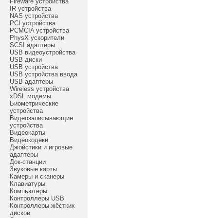
Fireware устройства
IR устройства
NAS устройства
PCI устройства
PCMCIA устройства
PhysX ускорители
SCSI адаптеры
USB видеоустройства
USB диски
USB устройства
USB устройства ввода
USB-адаптеры
Wireless устройства
xDSL модемы
Биометрические
устройства
Видеозаписывающие
устройства
Видеокарты
Видеокодеки
Джойстики и игровые
адаптеры
Док-станции
Звуковые карты
Камеры и сканеры
Клавиатуры
Компьютеры
Контроллеры USB
Контроллеры жёстких
дисков