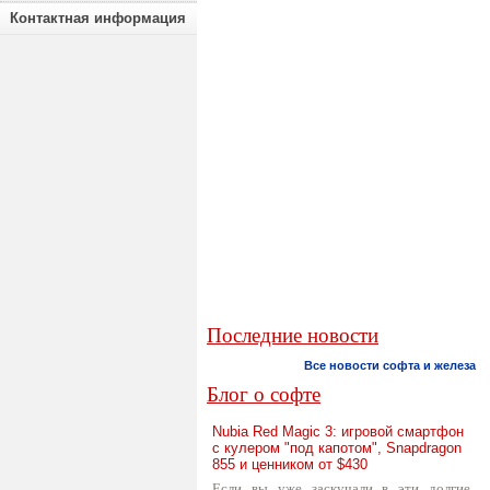
Контактная информация
Последние новости
Все новости софта и железа
Блог о софте
Nubia Red Magic 3: игровой смартфон
с кулером "под капотом", Snapdragon
855 и ценником от $430
Если вы уже заскучали в эти долгие