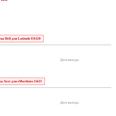
ка Dell для Latitude E6320
Дата выхода:
ка Acer для eMachines G625
Дата выхода: