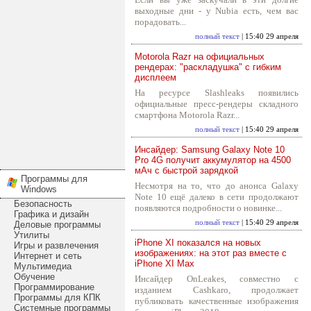
выходные дни - у Nubia есть, чем вас
порадовать...
полный текст
| 15:40 29 апреля
Motorola Razr на официальных
рендерах: "раскладушка" с гибким
дисплеем
На ресурсе Slashleaks появились
официальные пресс-рендеры складного
смартфона Motorola Razr...
полный текст
| 15:40 29 апреля
Инсайдер: Samsung Galaxy Note 10
Pro 4G получит аккумулятор на 4500
мАч с быстрой зарядкой
Программы для
Несмотря на то, что до анонса Galaxy
Windows
Note 10 ещё далеко в сети продолжают
Безопасность
появляются подробности о новинке...
Графика и дизайн
полный текст
| 15:40 29 апреля
Деловые программы
Утилиты
iPhone XI показался на новых
Игры и развлечения
изображениях: на этот раз вместе с
Интернет и сеть
iPhone XI Max
Мультимедиа
Обучение
Инсайдер OnLeakes, совместно с
Программирование
изданием Cashkaro, продолжает
Программы для КПК
публиковать качественные изображения
Системные программы