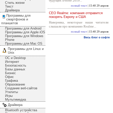
будущих iPhone 2019...
Стиль жизни
полный текст
| 15:40 29 апреля
Текст
Драйвера
CEO Realme: компания отправится
Программы для
покорять Европу и США
смартфонов и
Наверняка, некоторые наши читатели
планшетов
слышали про компанию Realme...
Программы для Android
Программы для Apple iOS
полный текст
| 15:40 29 апреля
Программы для Windows
Весь блог о софте
Phone
Программы для Mac OS
Программы для Linux и
Unix
ОС и Desktop
Интернет
Безопасность
Базы данных
Бизнес
Офис
Графика
Образование
Создание веб-сайтов
Утилиты
Игры
Мультимедиа
Драйвера
Bluetooth устройства