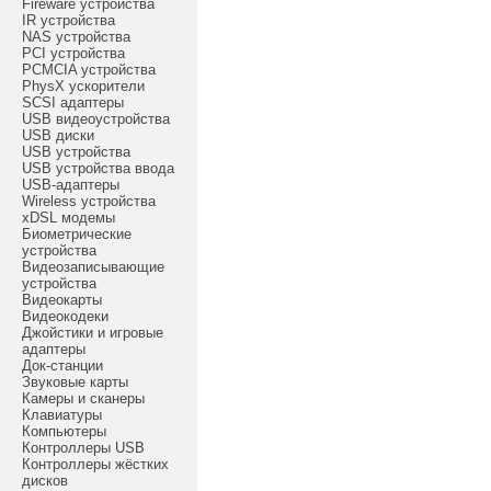
Fireware устройства
IR устройства
NAS устройства
PCI устройства
PCMCIA устройства
PhysX ускорители
SCSI адаптеры
USB видеоустройства
USB диски
USB устройства
USB устройства ввода
USB-адаптеры
Wireless устройства
xDSL модемы
Биометрические
устройства
Видеозаписывающие
устройства
Видеокарты
Видеокодеки
Джойстики и игровые
адаптеры
Док-станции
Звуковые карты
Камеры и сканеры
Клавиатуры
Компьютеры
Контроллеры USB
Контроллеры жёстких
дисков