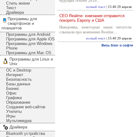
будущих iPhone 2019...
Стиль жизни
полный текст
| 15:40 29 апреля
Текст
Драйвера
CEO Realme: компания отправится
Программы для
покорять Европу и США
смартфонов и
Наверняка, некоторые наши читатели
планшетов
слышали про компанию Realme...
Программы для Android
Программы для Apple iOS
полный текст
| 15:40 29 апреля
Программы для Windows
Весь блог о софте
Phone
Программы для Mac OS
Программы для Linux и
Unix
ОС и Desktop
Интернет
Безопасность
Базы данных
Бизнес
Офис
Графика
Образование
Создание веб-сайтов
Утилиты
Игры
Мультимедиа
Драйвера
Bluetooth устройства