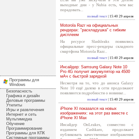
выходные дни - у Nubia есть, чем вас
порадовать...
полный текст
| 15:40 29 апреля
Motorola Razr на официальных
рендерах: "раскладушка" с гибким
дисплеем
На ресурсе Slashleaks появились
официальные пресс-рендеры складного
смартфона Motorola Razr...
полный текст
| 15:40 29 апреля
Инсайдер: Samsung Galaxy Note 10
Pro 4G получит аккумулятор на 4500
мАч с быстрой зарядкой
Программы для
Несмотря на то, что до анонса Galaxy
Windows
Note 10 ещё далеко в сети продолжают
Безопасность
появляются подробности о новинке...
Графика и дизайн
полный текст
| 15:40 29 апреля
Деловые программы
Утилиты
iPhone XI показался на новых
Игры и развлечения
изображениях: на этот раз вместе с
Интернет и сеть
iPhone XI Max
Мультимедиа
Обучение
Инсайдер OnLeakes, совместно с
Программирование
изданием Cashkaro, продолжает
Программы для КПК
публиковать качественные изображения
Системные программы