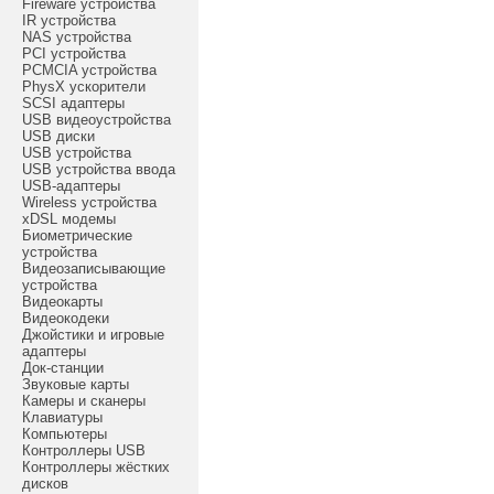
Fireware устройства
IR устройства
NAS устройства
PCI устройства
PCMCIA устройства
PhysX ускорители
SCSI адаптеры
USB видеоустройства
USB диски
USB устройства
USB устройства ввода
USB-адаптеры
Wireless устройства
xDSL модемы
Биометрические
устройства
Видеозаписывающие
устройства
Видеокарты
Видеокодеки
Джойстики и игровые
адаптеры
Док-станции
Звуковые карты
Камеры и сканеры
Клавиатуры
Компьютеры
Контроллеры USB
Контроллеры жёстких
дисков