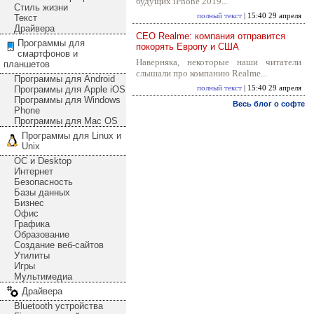
будущих iPhone 2019...
Стиль жизни
полный текст
| 15:40 29 апреля
Текст
Драйвера
CEO Realme: компания отправится
Программы для
покорять Европу и США
смартфонов и
Наверняка, некоторые наши читатели
планшетов
слышали про компанию Realme...
Программы для Android
Программы для Apple iOS
полный текст
| 15:40 29 апреля
Программы для Windows
Весь блог о софте
Phone
Программы для Mac OS
Программы для Linux и
Unix
ОС и Desktop
Интернет
Безопасность
Базы данных
Бизнес
Офис
Графика
Образование
Создание веб-сайтов
Утилиты
Игры
Мультимедиа
Драйвера
Bluetooth устройства