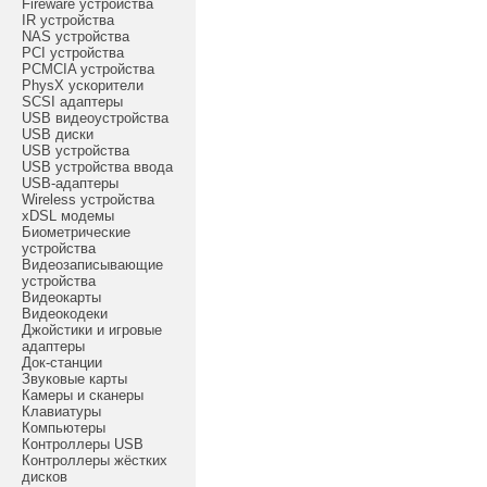
Fireware устройства
IR устройства
NAS устройства
PCI устройства
PCMCIA устройства
PhysX ускорители
SCSI адаптеры
USB видеоустройства
USB диски
USB устройства
USB устройства ввода
USB-адаптеры
Wireless устройства
xDSL модемы
Биометрические
устройства
Видеозаписывающие
устройства
Видеокарты
Видеокодеки
Джойстики и игровые
адаптеры
Док-станции
Звуковые карты
Камеры и сканеры
Клавиатуры
Компьютеры
Контроллеры USB
Контроллеры жёстких
дисков