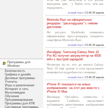
выходные дни - у Nubia есть, чем вас
порадовать...
полный текст
| 15:40 29 апреля
Motorola Razr на официальных
рендерах: "раскладушка" с гибким
дисплеем
На ресурсе Slashleaks появились
официальные пресс-рендеры складного
смартфона Motorola Razr...
полный текст
| 15:40 29 апреля
Инсайдер: Samsung Galaxy Note 10
Pro 4G получит аккумулятор на 4500
мАч с быстрой зарядкой
Программы для
Несмотря на то, что до анонса Galaxy
Windows
Note 10 ещё далеко в сети продолжают
Безопасность
появляются подробности о новинке...
Графика и дизайн
полный текст
| 15:40 29 апреля
Деловые программы
Утилиты
iPhone XI показался на новых
Игры и развлечения
изображениях: на этот раз вместе с
Интернет и сеть
iPhone XI Max
Мультимедиа
Обучение
Инсайдер OnLeakes, совместно с
Программирование
изданием Cashkaro, продолжает
Программы для КПК
публиковать качественные изображения
Системные программы