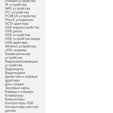
Fireware устройства
IR устройства
NAS устройства
PCI устройства
PCMCIA устройства
PhysX ускорители
SCSI адаптеры
USB видеоустройства
USB диски
USB устройства
USB устройства ввода
USB-адаптеры
Wireless устройства
xDSL модемы
Биометрические
устройства
Видеозаписывающие
устройства
Видеокарты
Видеокодеки
Джойстики и игровые
адаптеры
Док-станции
Звуковые карты
Камеры и сканеры
Клавиатуры
Компьютеры
Контроллеры USB
Контроллеры жёстких
дисков