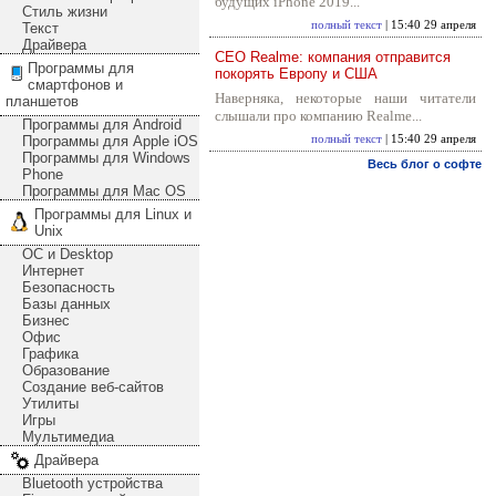
будущих iPhone 2019...
Стиль жизни
полный текст
| 15:40 29 апреля
Текст
Драйвера
CEO Realme: компания отправится
Программы для
покорять Европу и США
смартфонов и
Наверняка, некоторые наши читатели
планшетов
слышали про компанию Realme...
Программы для Android
Программы для Apple iOS
полный текст
| 15:40 29 апреля
Программы для Windows
Весь блог о софте
Phone
Программы для Mac OS
Программы для Linux и
Unix
ОС и Desktop
Интернет
Безопасность
Базы данных
Бизнес
Офис
Графика
Образование
Создание веб-сайтов
Утилиты
Игры
Мультимедиа
Драйвера
Bluetooth устройства