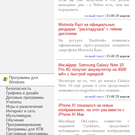
выходные дни - у Nubia есть, чем вас
порадовать...
полный текст
| 15:40 29 апреля
Motorola Razr на официальных
рендерах: "раскладушка" с гибким
дисплеем
На ресурсе Slashleaks появились
официальные пресс-рендеры складного
смартфона Motorola Razr...
полный текст
| 15:40 29 апреля
Инсайдер: Samsung Galaxy Note 10
Pro 4G получит аккумулятор на 4500
мАч с быстрой зарядкой
Программы для
Несмотря на то, что до анонса Galaxy
Windows
Note 10 ещё далеко в сети продолжают
Безопасность
появляются подробности о новинке...
Графика и дизайн
полный текст
| 15:40 29 апреля
Деловые программы
Утилиты
iPhone XI показался на новых
Игры и развлечения
изображениях: на этот раз вместе с
Интернет и сеть
iPhone XI Max
Мультимедиа
Обучение
Инсайдер OnLeakes, совместно с
Программирование
изданием Cashkaro, продолжает
Программы для КПК
публиковать качественные изображения
Системные программы