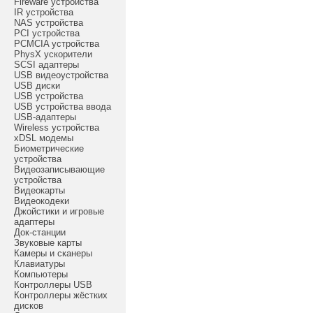
Fireware устройства
IR устройства
NAS устройства
PCI устройства
PCMCIA устройства
PhysX ускорители
SCSI адаптеры
USB видеоустройства
USB диски
USB устройства
USB устройства ввода
USB-адаптеры
Wireless устройства
xDSL модемы
Биометрические
устройства
Видеозаписывающие
устройства
Видеокарты
Видеокодеки
Джойстики и игровые
адаптеры
Док-станции
Звуковые карты
Камеры и сканеры
Клавиатуры
Компьютеры
Контроллеры USB
Контроллеры жёстких
дисков