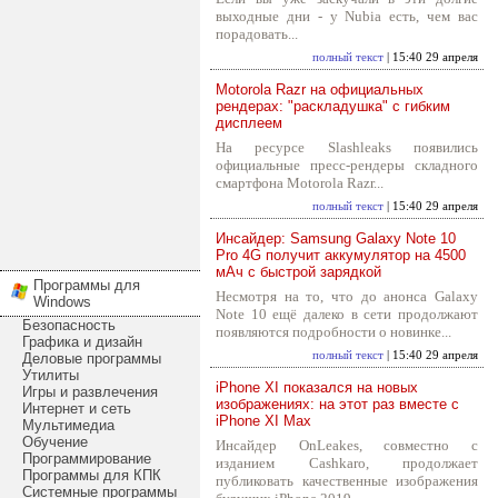
выходные дни - у Nubia есть, чем вас
порадовать...
полный текст
| 15:40 29 апреля
Motorola Razr на официальных
рендерах: "раскладушка" с гибким
дисплеем
На ресурсе Slashleaks появились
официальные пресс-рендеры складного
смартфона Motorola Razr...
полный текст
| 15:40 29 апреля
Инсайдер: Samsung Galaxy Note 10
Pro 4G получит аккумулятор на 4500
мАч с быстрой зарядкой
Программы для
Несмотря на то, что до анонса Galaxy
Windows
Note 10 ещё далеко в сети продолжают
Безопасность
появляются подробности о новинке...
Графика и дизайн
полный текст
| 15:40 29 апреля
Деловые программы
Утилиты
iPhone XI показался на новых
Игры и развлечения
изображениях: на этот раз вместе с
Интернет и сеть
iPhone XI Max
Мультимедиа
Обучение
Инсайдер OnLeakes, совместно с
Программирование
изданием Cashkaro, продолжает
Программы для КПК
публиковать качественные изображения
Системные программы