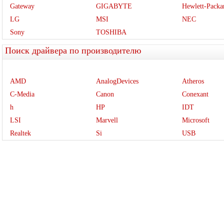
Gateway
GIGABYTE
Hewlett-Packa
LG
MSI
NEC
Sony
TOSHIBA
Поиск драйвера по производителю
AMD
AnalogDevices
Atheros
C-Media
Canon
Conexant
h
HP
IDT
LSI
Marvell
Microsoft
Realtek
Si
USB