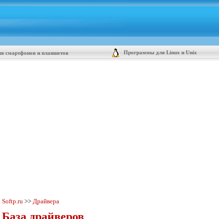
Программы для Linux и Unix
я смартфонов и планшетов
Softp.ru
>>
Драйвера
База драйверов