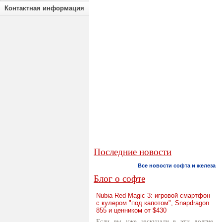
Контактная информация
Последние новости
Все новости софта и железа
Блог о софте
Nubia Red Magic 3: игровой смартфон
с кулером "под капотом", Snapdragon
855 и ценником от $430
Если вы уже заскучали в эти долгие