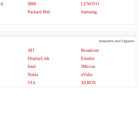
rd
IBM
LENOVO
Packard Bell
Samsung
показать все/скрыть
ATI
Broadcom
DisplayLink
Emulex
Intel
JMicron
Nokia
nVidia
VIA
XEROX