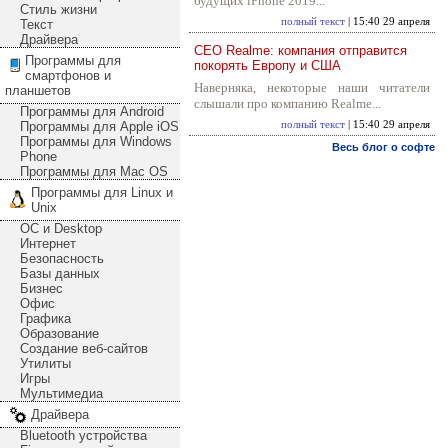
будущих iPhone 2019...
Стиль жизни
полный текст
| 15:40 29 апреля
Текст
Драйвера
CEO Realme: компания отправится
Программы для
покорять Европу и США
смартфонов и
Наверняка, некоторые наши читатели
планшетов
слышали про компанию Realme...
Программы для Android
Программы для Apple iOS
полный текст
| 15:40 29 апреля
Программы для Windows
Весь блог о софте
Phone
Программы для Mac OS
Программы для Linux и
Unix
ОС и Desktop
Интернет
Безопасность
Базы данных
Бизнес
Офис
Графика
Образование
Создание веб-сайтов
Утилиты
Игры
Мультимедиа
Драйвера
Bluetooth устройства